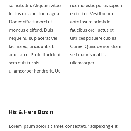
sollicitudin. Aliquam vitae
nec molestie purus sapien
luctus ex, a auctor magna.
eu tortor. Vestibulum
Donec efficitur orci ut
ante ipsum primis in
rhoncus eleifend. Duis
faucibus orci luctus et
neque nulla, placerat vel
ultrices posuere cubilia
lacinia eu, tincidunt sit
Curae; Quisque non diam
amet arcu. Proin tincidunt
sed mauris mattis
sem quis turpis
ullamcorper.
ullamcorper hendrerit. Ut
His & Hers Basin
Lorem ipsum dolor sit amet, consectetur adipiscing elit.