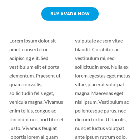
CONTACT US
BUY AVADA NOW
Lorem ipsum dolor sit
vulputate ac sem vitae
amet, consectetur
blandit. Curabitur ac
adipiscing elit. Sed
vestibulum mi, sed
vestibulum elit et porta
sollicitudin eros. Nulla ex
elementum. Praesent ut
lorem, egestas eget metus
quam convallis,
vitae, placerat volutpat
sollicitudin felis eget,
magna. Maecenas eget
vehicula magna. Vivamus
nisi ipsum. Vestibulum ac
enim tellus, congue ac
pellentesque purus, nec
tincidunt nec, porttitor et
dictum tortor. Ut iaculis,
justo. Vivamus feugiat
nunc et luctus volutpat,
lobortis lorem aliquam
ante ipsum rutrum odio,