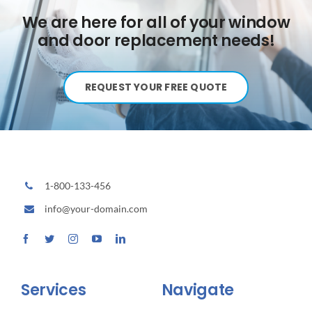
We are here for all of your window
and door replacement needs!
REQUEST YOUR FREE QUOTE
1-800-133-456
info@your-domain.com
Services
Navigate